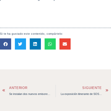
Si te ha gustado este contenido, compártelo:
ANTERIOR
SIGUIENTE
Se instalan dos nuevos emisores satélites en 2 ejemplares liberados en Camposoto
La exposición itinerante de SOS Caretta llega a Algeciras en Diverciencia