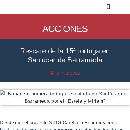
EL PROYECTO
TORTUGAS MARINAS EN ANDALUCÍA
PARTICIPANTES
SEGUIMIENTO POR SATÉLITES
ACCIONES
Rescate de la 15ª tortuga en
Sanlúcar de Barrameda
27/02/2022
Desde que el proyecto S.O.S Caretta: pescadores por la
biodiversidad vio la luz numerosos rescates han tenido lugar