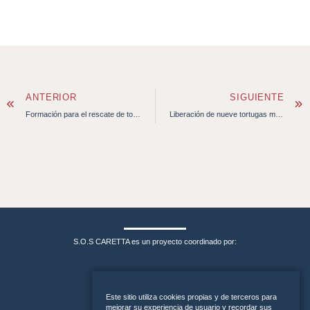
ANTERIOR
SIGUIENTE
Formación para el rescate de tortugas marinas al sector pesquero y sus familias
Liberación de nueve tortugas marinas rescatadas por S.O.S Caretta
S.O.S CARETTA es un proyecto coordinado por:
Este sitio utiliza cookies propias y de terceros para
mejorar su experiencia de usuario y recordar sus